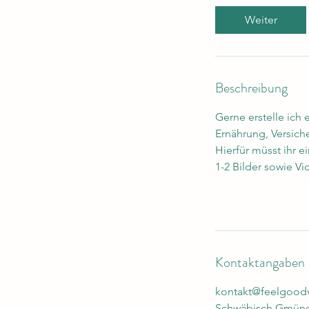
d
Weiter
Beschreibung
Gerne erstelle ich
Ernährung, Versich
Hierfür müsst ihr 
1-2 Bilder sowie Vi
Kontaktangaben
kontakt@feelgoodv
Schwäbisch Gmün