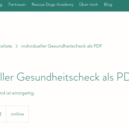
ng
Tiertrauer
Rescue Dogs Academy
Über mich
Blog
celiste
individueller Gesundheitscheck als PDF
eller Gesundheitscheck als 
d ist einzigartig.
€
online