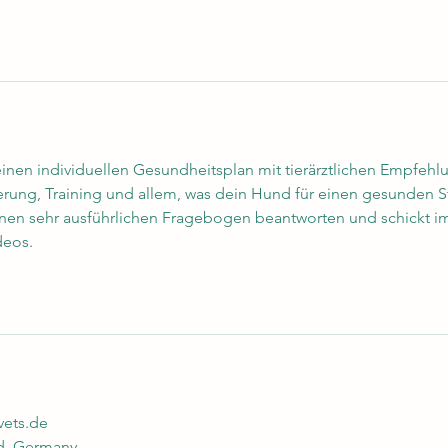
 einen individuellen Gesundheitsplan mit tierärztlichen Empfeh
erung, Training und allem, was dein Hund für einen gesunden St
einen sehr ausführlichen Fragebogen beantworten und schickt im
deos.
ets.de
d, Germany