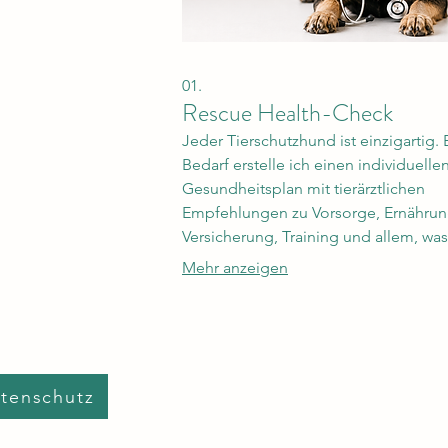
01.
Rescue Health-Check
Jeder Tierschutzhund ist einzigartig. 
Bedarf erstelle ich einen individuelle
Gesundheitsplan mit tierärztlichen
Empfehlungen zu Vorsorge, Ernährun
Versicherung, Training und allem, wa
Hund für einen gesunden Start brauc
Mehr anzeigen
Hierfür müsst ihr einen sehr ausführli
Fragebogen beantworten und schick
besten Fall auch 1-2 Bilder sowie Vid
tenschutz