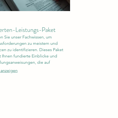
erten-Leistungs-Paket
n Sie unser Fachwissen, um
sforderungen zu meistern und
en zu identifizieren. Dieses Paket
t Ihnen fundierte Einblicke und
lungsanweisungen, die auf
henkenntnissen basieren und Ihnen
 anzeigen
rfolg verhelfen.