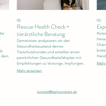
02.
03.
Rescue Health Check +
Exp
tierärztliche Beratung
Bei
Nutze
n
Herau
Gemeinsam analysieren wir den
Chanc
Gesundheitszustand deines
g,
biete
Tierschutzhundes und erstellen einen
s dein
Hand
persönlichen Gesundheitsfahrplan mit
ht.
Branc
Empfehlungen zu Vorsorge, Impfungen,
Mehr
chen
zum E
Parasiten, Ernährung,
Mehr anzeigen
t im
Mittelmeerkrankheiten, Versicherung,
eos.
Training und den nächsten sinnvollen
Schritten.
kontakt@feelgoodvets.de